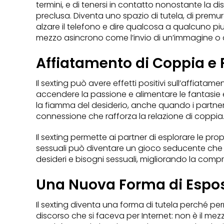
termini, e di tenersi in contatto nonostante la d
preclusa. Diventa uno spazio di tutela, di premur
alzare il telefono e dire qualcosa a qualcuno pi
mezzo asincrono come l’invio di un’immagine o 
Affiatamento di Coppia e
Il sexting può avere effetti positivi sull’affiat
accendere la passione e alimentare le fantasie e
la fiamma del desiderio, anche quando i partner
connessione che rafforza la relazione di coppia
Il sexting permette ai partner di esplorare le p
sessuali può diventare un gioco seducente che arr
desideri e bisogni sessuali, migliorando la comp
Una Nuova Forma di Espos
Il sexting diventa una forma di tutela perché per
discorso che si faceva per Internet: non è il me