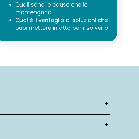
Quali sono le cause che lo
mantengono
Qual è il ventaglio di soluzioni che
puoi mettere in atto per risolverlo