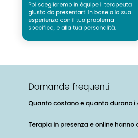
Poi sceglieremo in équipe il terapeuta
giusto da presentarti in base alla sua
esperienza con il tuo problema
specifico, e alla tua personalità.
Domande frequenti
Quanto costano e quanto durano i 
Terapia in presenza e online hanno 