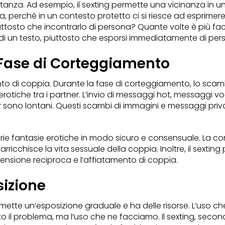
istanza. Ad esempio, il sexting permette una vicinanza in 
a, perché in un contesto protetto ci si riesce ad esprimere
uttosto che incontrarlo di persona? Quante volte è più fac
di un testo, piuttosto che esporsi immediatamente di pe
 Fase di Corteggiamento
amento di coppia. Durante la fase di corteggiamento, lo sc
rotiche tra i partner. L’invio di messaggi hot, messaggi v
 sono lontani. Questi scambi di immagini e messaggi priva
.
roprie fantasie erotiche in modo sicuro e consensuale. La c
icchisce la vita sessuale della coppia. Inoltre, il sexting
rensione reciproca e l’affiatamento di coppia.
izione
mette un’esposizione graduale e ha delle risorse. L’uso che
zzo il problema, ma l’uso che ne facciamo. Il sexting, sec