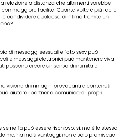
una relazione a distanza che altrimenti sarebbe
 con maggiore facilità. Quante volte è più facile
ile condividere qualcosa di intimo tramite un
rsona?
ambio di messaggi sessuali e foto sexy può
ocali e messaggi elettronici può mantenere viva
ti possono creare un senso di intimità e
ondivisione di immagini provocanti e contenuti
 può aiutare i partner a comunicare i propri
 se ne fa può essere rischioso, sì, ma è lo stesso
ondo me, ha molti vantaggi: non è solo promiscuo