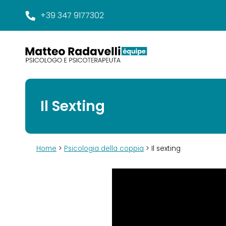
+39 347 9177302
Il Sexting
Home
>
Psicologia della coppia
> Il sexting