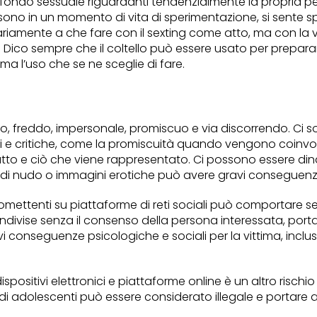
 sfondo sessuale riguardanti tendenzialmente la propria p
 in un momento di vita di sperimentazione, si sente spes
mente a che fare con il sexting come atto, ma con la vit
 sé. Dico sempre che il coltello può essere usato per prep
ma l’uso che se ne sceglie di fare.
o, freddo, impersonale, promiscuo e via discorrendo. Ci s
i e critiche, come la promiscuità quando vengono coinvol
o e ciò che viene rappresentato. Ci possono essere dinami
to di nudo o immagini erotiche può avere gravi conseguenz
mettenti su piattaforme di reti sociali può comportare ser
ndivise senza il consenso della persona interessata, portan
 conseguenze psicologiche e sociali per la vittima, inclus
sitivi elettronici e piattaforme online è un altro rischio s
di adolescenti può essere considerato illegale e portare a