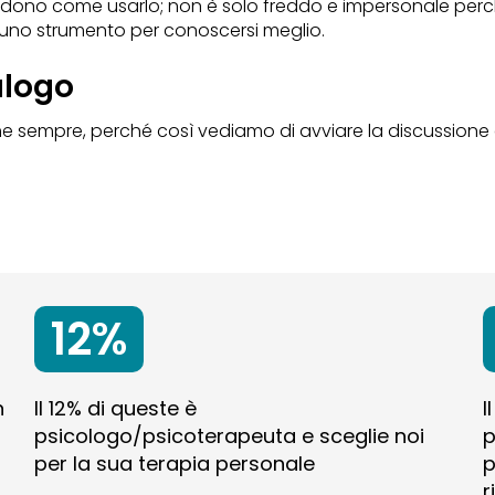
cidono come usarlo; non è solo freddo e impersonale per
 uno strumento per conoscersi meglio.
alogo
sempre, perché così vediamo di avviare la discussione e
12%
n
Il 12% di queste è
I
psicologo/psicoterapeuta e sceglie noi
p
per la sua terapia personale
p
r