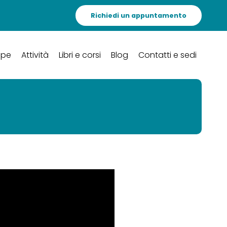
Richiedi un appuntamento
ipe
Attività
Libri e corsi
Blog
Contatti e sedi