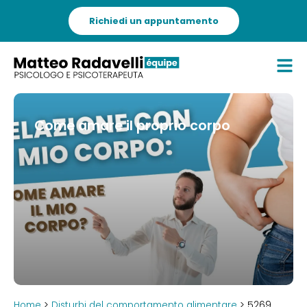
Richiedi un appuntamento
Come amare il proprio corpo
Home
>
Disturbi del comportamento alimentare
> 5269