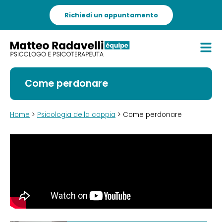
Richiedi un appuntamento
Come perdonare
Home
>
Psicologia della coppia
> Come perdonare