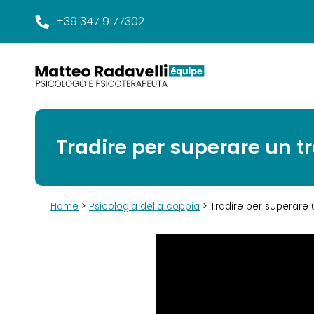
+39 347 9177302
Tradire per superare un 
Home
>
Psicologia della coppia
> Tradire per superare