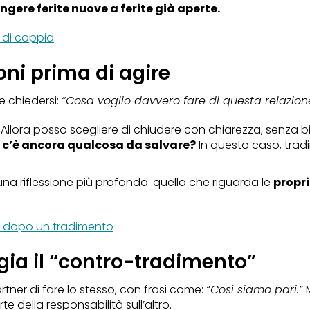
ngere ferite nuove a ferite già aperte.
 di coppia
oni prima di agire
 chiedersi:
“Cosa voglio davvero fare di questa relazion
Allora posso scegliere di chiudere con chiarezza, senza bi
se c’è ancora qualcosa da salvare?
In questo caso, trad
 una riflessione più profonda: quella che riguarda le
propr
ia dopo un tradimento
gia il “contro-tradimento”
tner di fare lo stesso, con frasi come:
“Così siamo pari.”
M
e della responsabilità sull’altro.