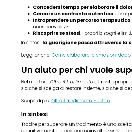
Concedersi tempo per elaborare il dolor
Cercare un confronto autentico
con il p
Intraprendere un percorso terapeutico
consapevolezza.
Riscoprire se stessi
, i propri bisogni e lim
In sintesi:
la guarigione passa attraverso la 
Leggi anche:
Come elaborare le emozioni dopo
Un aiuto per chi vuole sup
Nel mio libro
Oltre il tradimento
affronto proprio q
sia che si scelga di restare insieme, sia che si de
Scopri di più:
Oltre il tradimento – il libro
In sintesi
Tradire per superare un tradimento è una scelta 
definitivamente le persone coinvolte. Esistono in