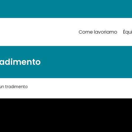
Come lavoriamo
Équ
tradimento
 un tradimento