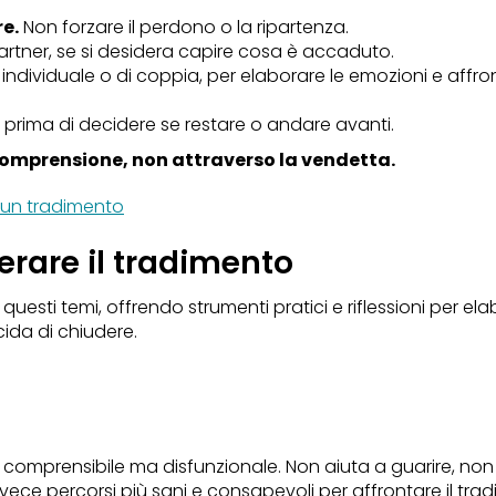
e.
Non forzare il perdono o la ripartenza.
artner, se si desidera capire cosa è accaduto.
, individuale o di coppia, per elaborare le emozioni e aff
iti, prima di decidere se restare o andare avanti.
comprensione, non attraverso la vendetta.
 un tradimento
erare il tradimento
uesti temi, offrendo strumenti pratici e riflessioni per elab
cida di chiudere.
comprensibile ma disfunzionale. Non aiuta a guarire, non r
vece percorsi più sani e consapevoli per affrontare il tradi