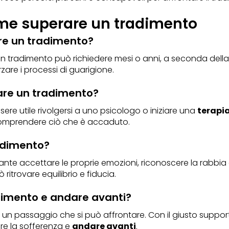
me superare un tradimento
are un tradimento?
un tradimento può richiedere mesi o anni, a seconda dell
are i processi di guarigione.
rare un tradimento?
re utile rivolgersi a uno psicologo o iniziare una
terapia
 comprendere ciò che è accaduto.
radimento?
nte accettare le proprie emozioni, riconoscere la rabbia e 
 ritrovare equilibrio e fiducia.
adimento e andare avanti?
 un passaggio che si può affrontare. Con il giusto suppor
re la sofferenza e
andare avanti
.