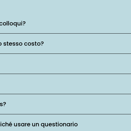
colloqui?
o stesso costo?
is?
ziché usare un questionario