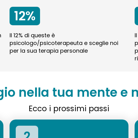
12%
n
Il 12% di queste è
I
psicologo/psicoterapeuta e sceglie noi
p
per la sua terapia personale
p
r
gio nella tua mente e n
Ecco i prossimi passi
2