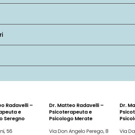
ri
eo Radavelli –
Dr. Matteo Radavelli –
Dr. Ma
apeuta e
Psicoterapeuta e
Psico
go Seregno
Psicologo Merate
Psico
ini, 56
Via Don Angelo Perego, 8
Via Dan