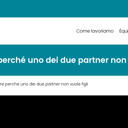
Come lavoriamo
Équ
perché uno dei due partner non 
ire perche uno dei due partner non vuole figli