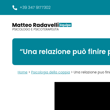
+39 347 9177302
“Una relazione può finire 
Home
>
Psicologia della coppia
> Una relazione puo fin