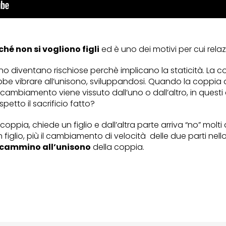
ché non si vogliono figli
ed è uno dei motivi per cui rela
no diventano rischiose perchè implicano la staticità. L
e vibrare all’unisono, sviluppandosi. Quando la coppia 
Il cambiamento viene vissuto dall’uno o dall’altro, in questi
etto il sacrificio fatto?
 coppia, chiede un figlio e dall’altra parte arriva “no” mol
 figlio, più il cambiamento di velocità delle due parti nel
l cammino all’unisono
della coppia.