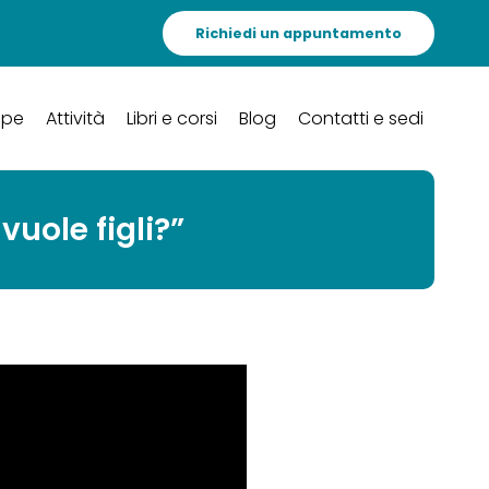
Richiedi un appuntamento
ipe
Attività
Libri e corsi
Blog
Contatti e sedi
vuole figli?”