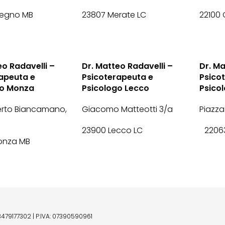
regno MB
23807 Merate LC
22100
eo Radavelli –
Dr. Matteo Radavelli –
Dr. Ma
apeuta e
Psicoterapeuta e
Psico
go Monza
Psicologo Lecco
Psico
rto Biancamano,
Giacomo Matteotti 3/a
Piazza
23900 Lecco LC
22063
onza MB
3479177302
|
P.IVA: 07390590961