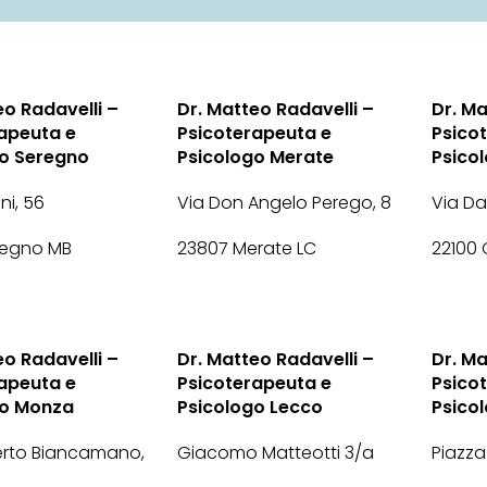
eo Radavelli –
Dr. Matteo Radavelli –
Dr. Ma
apeuta e
Psicoterapeuta e
Psico
go Seregno
Psicologo Merate
Psico
ini, 56
Via Don Angelo Perego, 8
Via Dan
regno MB
23807 Merate LC
22100
eo Radavelli –
Dr. Matteo Radavelli –
Dr. Ma
apeuta e
Psicoterapeuta e
Psico
go Monza
Psicologo Lecco
Psico
rto Biancamano,
Giacomo Matteotti 3/a
Piazza