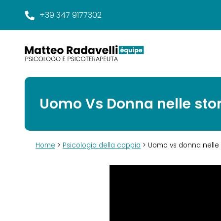
+39 347 9177302
Uomo Vs Donna nelle sto
Home
>
Psicologia della coppia
> Uomo vs donna nelle 