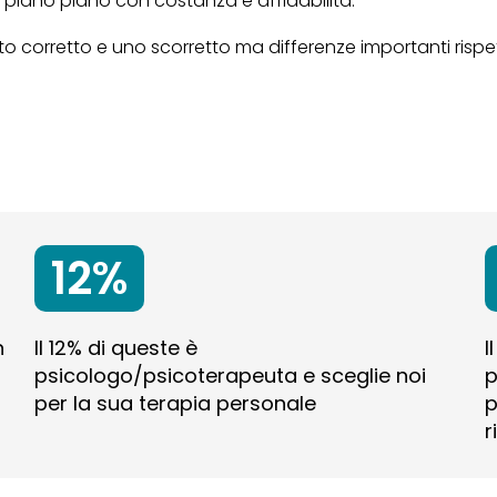
piano piano con costanza e affidabilità.
o corretto e uno scorretto ma differenze importanti rispe
12%
n
Il 12% di queste è
I
psicologo/psicoterapeuta e sceglie noi
p
per la sua terapia personale
p
r