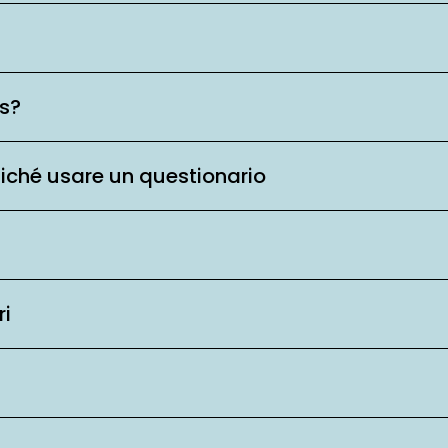
is?
ziché usare un questionario
ri