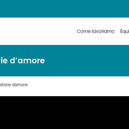
Come lavoriamo
Équ
rie d’amore
storie damore