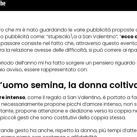
ero che mi è nato guardando le varie pubblicità proposte 
 pubblicità come: “stupiscilo\a a San Valentino”, “
ecco 
 passare consiste nel fatto che, attraverso questo event
a relazione avesse delle difficoltà, si può correre ai ripar
periodo dell’anno mi ha fatto sorgere un pensiero riguard
 mio avviso, essere rappresentato con:
l’uomo semina, la donna coltiv
re intenso
, come il regalo a San Valentino, è portato a f
non necessariamente propone picchi d’amore intenso, non 
tante, propone attenzione e dedizione verso la coppia ne
piccoli gesti che sono costitutivi della coppia stessa.
ande gesto ha anche, rispetto la donna, più tempi d’attes