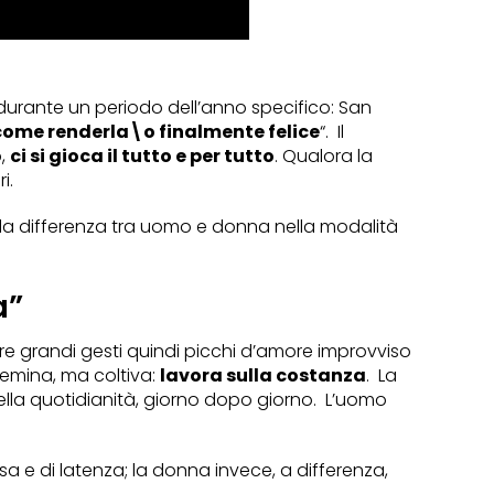
durante un periodo dell’anno specifico: San
come renderla\o finalmente felice
“. Il
o,
ci si gioca il tutto e per tutto
. Qualora la
i.
o la differenza tra uomo e donna nella modalità
a”
are grandi gesti quindi picchi d’amore improvviso
semina, ma coltiva:
lavora sulla costanza
. La
lla quotidianità, giorno dopo giorno. L’uomo
a e di latenza; la donna invece, a differenza,