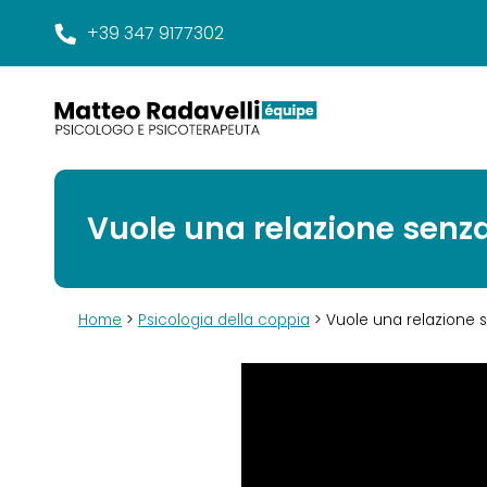
+39 347 9177302
Vuole una relazione sen
Home
>
Psicologia della coppia
> Vuole una relazione