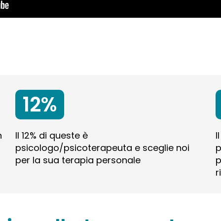
12%
n
Il 12% di queste è
I
psicologo/psicoterapeuta e sceglie noi
p
per la sua terapia personale
p
r