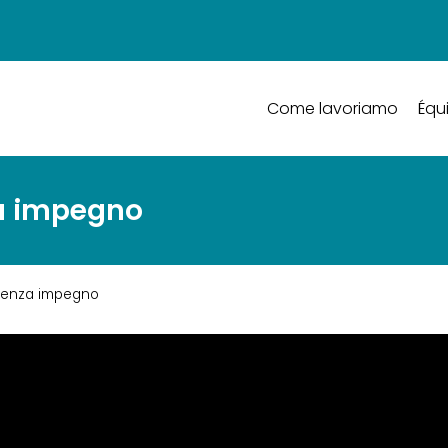
Come lavoriamo
Équ
za impegno
 senza impegno