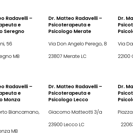
eo Radavelli –
Dr. Matteo Radavelli –
Dr. Ma
apeuta e
Psicoterapeuta e
Psico
go Seregno
Psicologo Merate
Psico
ini, 56
Via Don Angelo Perego, 8
Via Dan
regno MB
23807 Merate LC
22100
eo Radavelli –
Dr. Matteo Radavelli –
Dr. Ma
apeuta e
Psicoterapeuta e
Psico
go Monza
Psicologo Lecco
Psico
rto Biancamano,
Giacomo Matteotti 3/a
Piazza
23900 Lecco LC
22063
onza MB