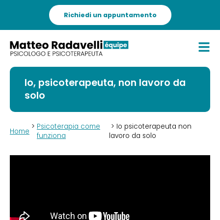
Richiedi un appuntamento
Io, psicoterapeuta, non lavoro da
solo
>
Psicoterapia come
> Io psicoterapeuta non
Home
funziona
lavoro da solo