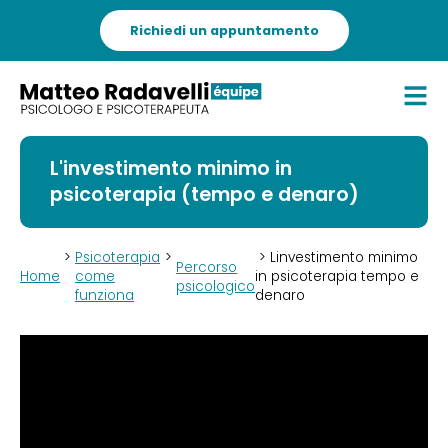
Richiedi un appuntamento
L'investimento minimo in
psicoterapia (tempo e denaro)
>
Psicoterapia
>
> Linvestimento minimo
Percorso
Home
come
in psicoterapia tempo e
psicologico
funziona
denaro