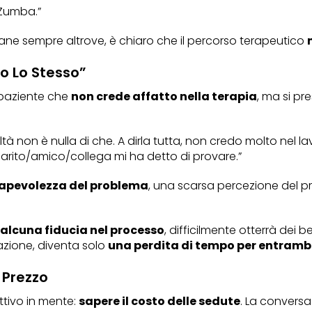
 Zumba.”
imane sempre altrove, è chiaro che il percorso terapeutico
go Lo Stesso”
 paziente che
non crede affatto nella terapia
, ma si pr
à non è nulla di che. A dirla tutta, non credo molto nel la
rito/amico/collega mi ha detto di provare.”
apevolezza del problema
, una scarsa percezione del p
alcuna fiducia nel processo
, difficilmente otterrà dei 
azione, diventa solo
una perdita di tempo per entramb
l Prezzo
ttivo in mente:
sapere il costo delle sedute
. La conversa