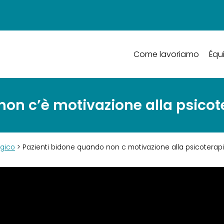
Come lavoriamo
Équ
non c’è motivazione alla psicot
ogico
> Pazienti bidone quando non c motivazione alla psicoterap