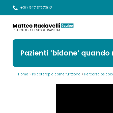
+39 347 9177302
Pazienti ‘bidone’ quando 
Home
>
Psicoterapia come funziona
>
Percorso psicol