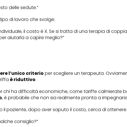
sto delle sedute.”
tipo di lavoro che svolge:
ividuale, il costo è X. Se si tratta di una terapia di coppia
per aiutarla a capire meglio?”
ere l’unico criterio
per scegliere un terapeuta. Ovviament
riffa
è riduttivo
.
er chi ha difficoltà economiche, come tariffe calmierate 
o
, è probabile che non sia realmente pronta a impegnarsi 
 il paziente, dopo aver saputo il costo, cerca di ottener
ualche consiglio?”