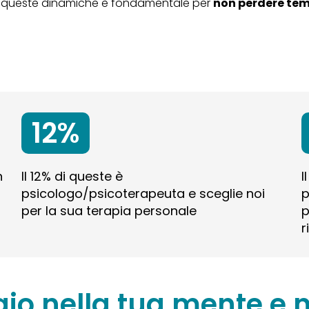
cere queste dinamiche è fondamentale per
non perdere te
12%
n
Il 12% di queste è
I
psicologo/psicoterapeuta e sceglie noi
p
per la sua terapia personale
p
r
gio nella tua mente e n