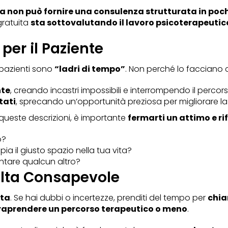
a non può fornire una consulenza strutturata in poch
gratuita
sta sottovalutando il lavoro psicoterapeutic
 per il Paziente
 pazienti sono
“ladri di tempo”
. Non perché lo facciano 
nte
, creando incastri impossibili e interrompendo il perc
tati
, sprecando un’opportunità preziosa per migliorare la 
i queste descrizioni, è importante
fermarti un attimo e ri
o?
ia il giusto spazio nella tua vita?
entare qualcun altro?
elta Consapevole
lta
. Se hai dubbi o incertezze, prenditi del tempo per
chiar
traprendere un percorso terapeutico o meno
.