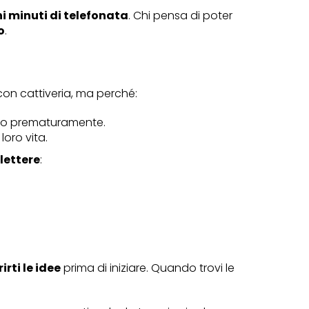
i minuti di telefonata
. Chi pensa di poter
o
.
con cattiveria, ma perché:
orso prematuramente.
loro vita.
flettere
:
irti le idee
prima di iniziare. Quando trovi le