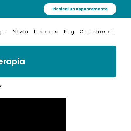
Richiedi un appuntamento
ipe
Attività
Libri e corsi
Blog
Contatti e sedi
erapia
ia