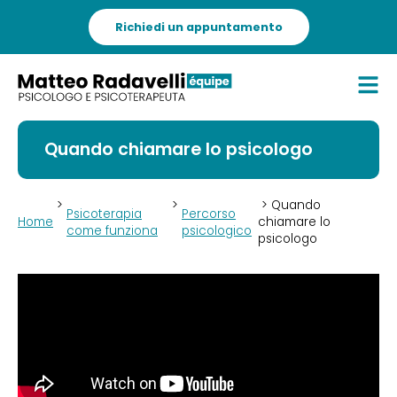
Richiedi un appuntamento
Quando chiamare lo psicologo
>
>
> Quando
Psicoterapia
Percorso
Home
chiamare lo
come funziona
psicologico
psicologo