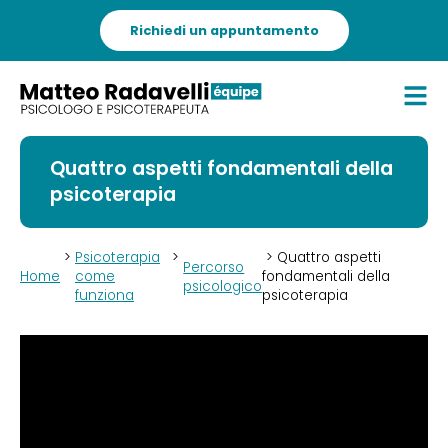
Richiedi un appuntamento
Quattro aspetti fondamentali della
psicoterapia
>
Psicoterapia
>
> Quattro aspetti
Percorso
Home
come
fondamentali della
psicologico
funziona
psicoterapia