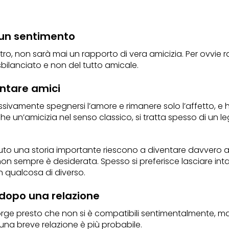
 un sentimento
ltro, non sarà mai un rapporto di vera amicizia. Per ovvi
ilanciato e non del tutto amicale.
ntare amici
sivamente spegnersi l’amore e rimanere solo l’affetto, e ha
e un’amicizia nel senso classico, si tratta spesso di un leg
vuto una storia importante riescono a diventare davvero 
non sempre è desiderata. Spesso si preferisce lasciare intat
n qualcosa di diverso.
 dopo una relazione
 accorge presto che non si è compatibili sentimentalmente, m
una breve relazione è più probabile.