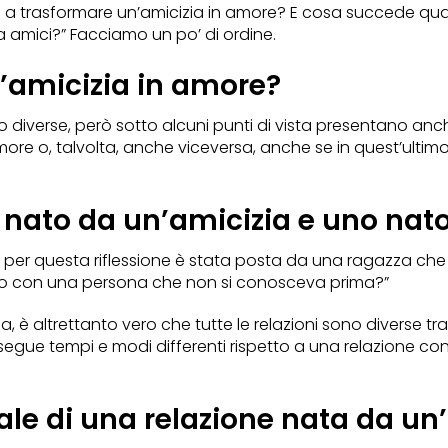
 fa a trasformare un’amicizia in amore? E cosa succede qu
ova amici?” Facciamo un po’ di ordine.
n’amicizia in amore?
 diverse, però sotto alcuni punti di vista presentano anche
 amore o, talvolta, anche viceversa, anche se in quest’ult
 nato da un’amicizia e uno nato
a per questa riflessione è stata posta da una ragazza ch
to con una persona che non si conosceva prima?”
ia, è altrettanto vero che tutte le relazioni sono diverse tr
segue tempi e modi differenti rispetto a una relazione c
ale di una relazione nata da un