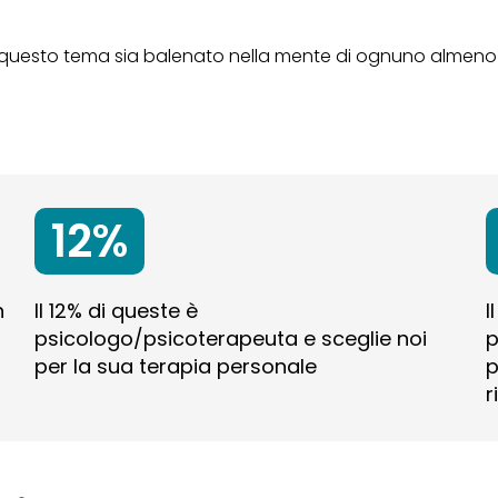
uesto tema sia balenato nella mente di ognuno almeno un
12%
n
Il 12% di queste è
I
psicologo/psicoterapeuta e sceglie noi
p
per la sua terapia personale
p
r