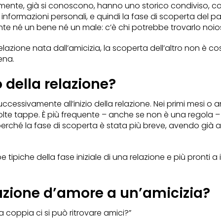
mente, già si conoscono, hanno uno storico condiviso, con
 informazioni personali, e quindi la fase di scoperta del pa
e né un bene né un male: c’è chi potrebbe trovarlo noios
elazione nata dall’amicizia, la scoperta dell’altro non è 
ena.
 della relazione?
ssivamente all’inizio della relazione. Nei primi mesi o anni
lte tappe. È più frequente – anche se non è una regola 
io perché la fase di scoperta è stata più breve, avendo g
ipiche della fase iniziale di una relazione e più pronti a i
azione d’amore a un’amicizia?
a coppia ci si può ritrovare amici?”