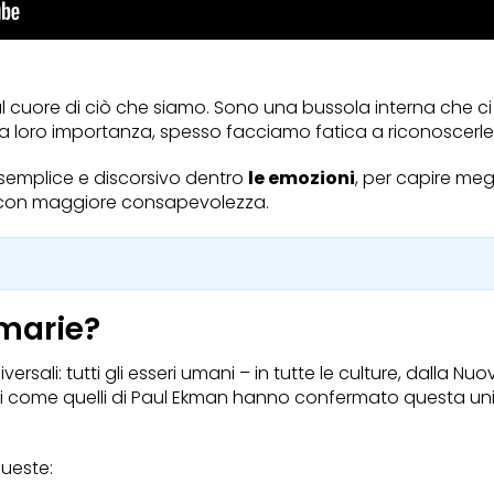
l cuore di ciò che siamo. Sono una bussola interna che ci g
 la loro importanza, spesso facciamo fatica a riconoscer
 semplice e discorsivo dentro
le emozioni
, per capire meg
e con maggiore consapevolezza.
imarie?
ersali: tutti gli esseri umani – in tutte le culture, dalla 
tudi come quelli di Paul Ekman hanno confermato questa univ
ueste: