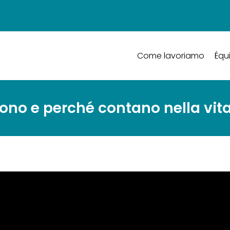
Come lavoriamo
Équ
no e perché contano nella vita d