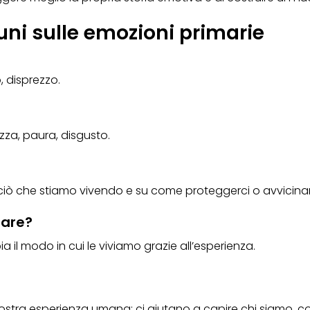
ni sulle emozioni primarie
, disprezzo.
ezza, paura, disgusto.
 ciò che stiamo vivendo e su come proteggerci o avvicinarc
iare?
 il modo in cui le viviamo grazie all’esperienza.
nostra esperienza umana: ci aiutano a capire chi siamo,