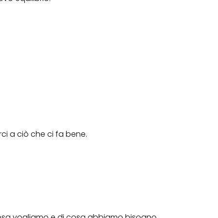
i a ciò che ci fa bene.
 cosa vogliamo e di cosa abbiamo bisogno.