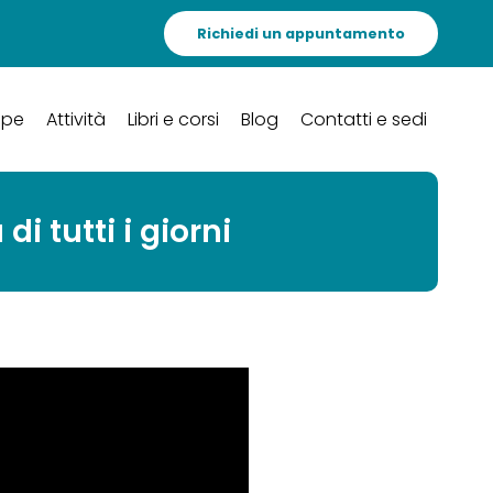
Richiedi un appuntamento
ipe
Attività
Libri e corsi
Blog
Contatti e sedi
i tutti i giorni