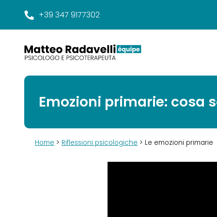
+39 347 9177302
Emozioni primarie: cosa so
Home
>
Riflessioni psicologiche
> Le emozioni primarie