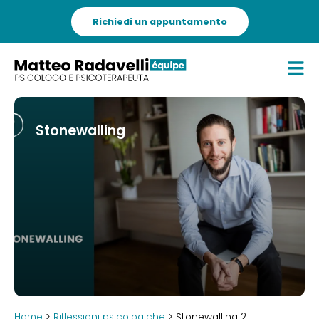
Richiedi un appuntamento
Stonewalling
Home
>
Riflessioni psicologiche
> Stonewalling 2