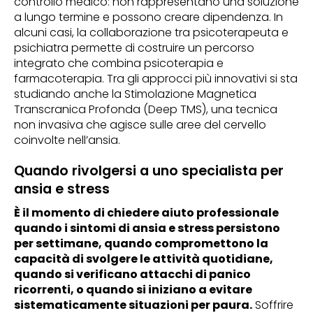
controllo medico: non rappresentano una soluzione
a lungo termine e possono creare dipendenza. In
alcuni casi, la collaborazione tra psicoterapeuta e
psichiatra permette di costruire un percorso
integrato che combina psicoterapia e
farmacoterapia. Tra gli approcci più innovativi si sta
studiando anche la Stimolazione Magnetica
Transcranica Profonda (Deep TMS), una tecnica
non invasiva che agisce sulle aree del cervello
coinvolte nell’ansia.
Quando rivolgersi a uno specialista per
ansia e stress
È il momento di chiedere aiuto professionale
quando i sintomi di ansia e stress persistono
per settimane, quando compromettono la
capacità di svolgere le attività quotidiane,
quando si verificano attacchi di panico
ricorrenti, o quando si iniziano a evitare
sistematicamente situazioni per paura.
Soffrire