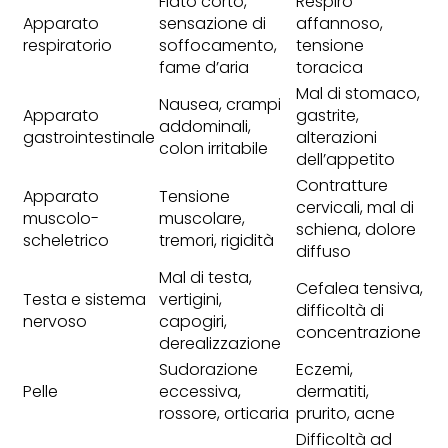
Fiato corto,
Respiro
Apparato
sensazione di
affannoso,
respiratorio
soffocamento,
tensione
fame d’aria
toracica
Mal di stomaco,
Nausea, crampi
Apparato
gastrite,
addominali,
gastrointestinale
alterazioni
colon irritabile
dell’appetito
Contratture
Apparato
Tensione
cervicali, mal di
muscolo-
muscolare,
schiena, dolore
scheletrico
tremori, rigidità
diffuso
Mal di testa,
Cefalea tensiva,
Testa e sistema
vertigini,
difficoltà di
nervoso
capogiri,
concentrazione
derealizzazione
Sudorazione
Eczemi,
Pelle
eccessiva,
dermatiti,
rossore, orticaria
prurito, acne
Difficoltà ad