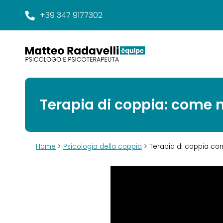
+39 347 9177302
Terapia di coppia: come 
Home
>
Psicologia della coppia
> Terapia di coppia co