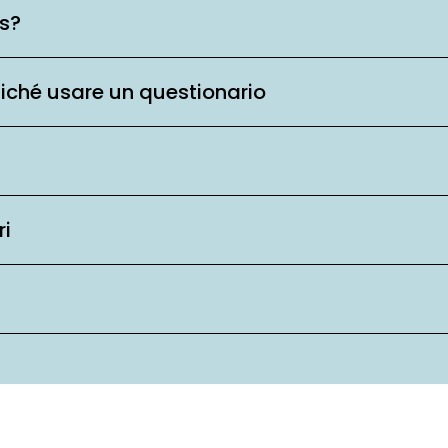
is?
ziché usare un questionario
ri