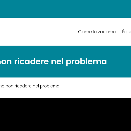
Come lavoriamo
Équ
non ricadere nel problema
me non ricadere nel problema