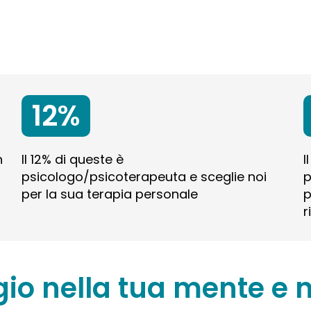
12%
n
Il 12% di queste è
I
psicologo/psicoterapeuta e sceglie noi
p
per la sua terapia personale
p
r
gio nella tua mente e n