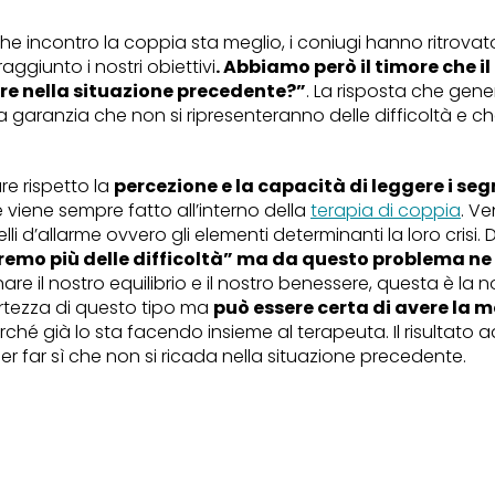
 incontro la coppia sta meglio, i coniugi hanno ritrovato 
aggiunto i nostri obiettivi
. Abbiamo però il timore che 
re nella situazione precedente?”
. La risposta che gene
a garanzia che non si ripresenteranno delle difficoltà e ch
re rispetto la
percezione e la capacità di leggere i se
e viene sempre fatto
all’interno
della
terapia di coppia
. Ve
lli d’allarme ovvero gli elementi determinanti la loro crisi.
D
remo più delle difficoltà” ma da questo problema ne
inare il nostro equilibrio e il nostro benessere, questa è l
rtezza di questo tipo ma
può essere certa di avere la m
perché già lo sta facendo insieme al terapeuta. Il risultato
r far sì che non si ricada nella situazione precedente.