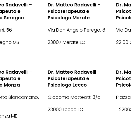
eo Radavelli –
Dr. Matteo Radavelli –
Dr. Ma
apeuta e
Psicoterapeuta e
Psico
go Seregno
Psicologo Merate
Psico
ini, 56
Via Don Angelo Perego, 8
Via Dan
regno MB
23807 Merate LC
22100
eo Radavelli –
Dr. Matteo Radavelli –
Dr. Ma
apeuta e
Psicoterapeuta e
Psico
go Monza
Psicologo Lecco
Psico
rto Biancamano,
Giacomo Matteotti 3/a
Piazza
23900 Lecco LC
22063
onza MB