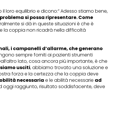
il loro equilibrio e dicono:” Adesso stiamo bene,
il problema si possa ripresentare. Come
ralmente si dà in queste situazioni è che è
e la coppia non ricadrà nella difficoltà
gnali, i campanelli d’allarme, che generano
ngono sempre forniti ai pazienti strumenti
all’altro
lato, cosa ancora più importante, è che
 siamo usciti
, abbiamo trovato una soluzione e
a nostra forza e la certezza che la coppia deve
obilità necessaria
e le abilità necessarie
ad
 ad oggi raggiunto, risultato soddisfacente, deve