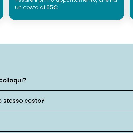
un costo di 85€.
colloqui?
o stesso costo?