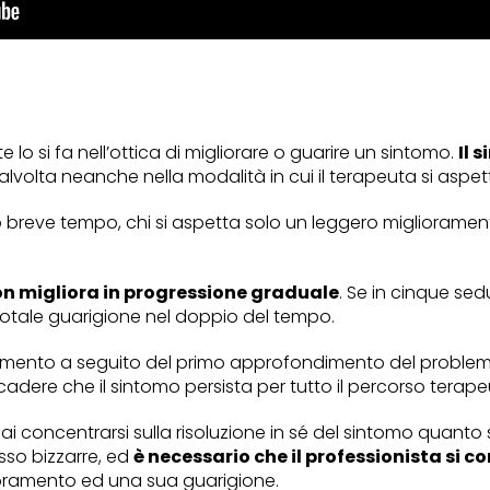
 si fa nell’ottica di migliorare o guarire un sintomo.
Il 
alvolta neanche nella modalità in cui il terapeuta si aspet
 breve tempo, chi si aspetta solo un leggero migliorament
n migliora in progressione graduale
. Se in cinque se
totale guarigione nel doppio del tempo.
ioramento a seguito del primo approfondimento del proble
cadere che il sintomo persista per tutto il percorso terap
i concentrarsi sulla risoluzione in sé del sintomo quanto
sso bizzarre, ed
è necessario che il professionista si c
ioramento ed una sua guarigione.