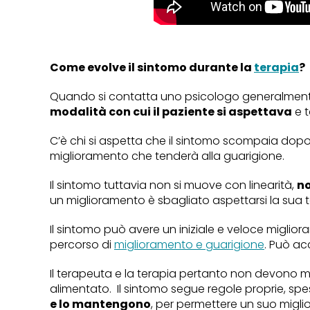
Come evolve il sintomo durante la
terapia
?
Quando si contatta uno psicologo generalmente lo
modalità con cui il paziente si aspettava
e t
C’è chi si aspetta che il sintomo scompaia dopo
miglioramento che tenderà alla guarigione.
Il sintomo tuttavia non si muove con linearità,
no
un miglioramento è sbagliato aspettarsi la sua 
Il sintomo può avere un iniziale e veloce migl
percorso di
miglioramento e guarigione
. Può ac
Il terapeuta e la terapia pertanto non devono ma
alimentato. Il sintomo segue regole proprie, spe
e lo mantengono
, per permettere un suo migl