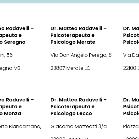
eo Radavelli –
Dr. Matteo Radavelli –
Dr. Ma
apeuta e
Psicoterapeuta e
Psico
go Seregno
Psicologo Merate
Psico
ini, 56
Via Don Angelo Perego, 8
Via Dan
regno MB
23807 Merate LC
22100
eo Radavelli –
Dr. Matteo Radavelli –
Dr. Ma
apeuta e
Psicoterapeuta e
Psico
go Monza
Psicologo Lecco
Psico
rto Biancamano,
Giacomo Matteotti 3/a
Piazza