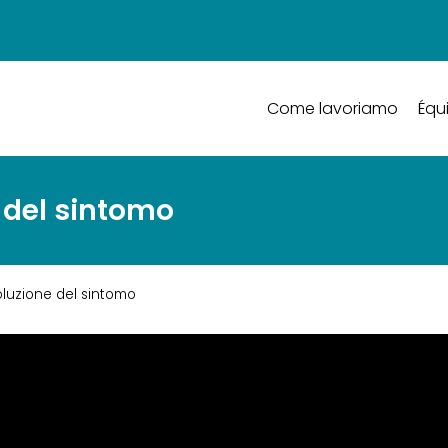
Come lavoriamo
Équ
e del sintomo
oluzione del sintomo