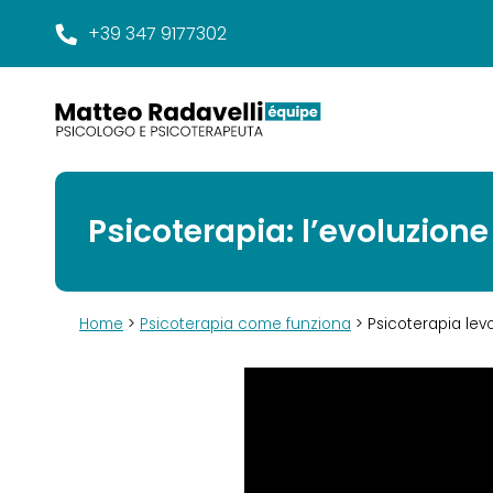
+39 347 9177302
Psicoterapia: l’evoluzion
Home
>
Psicoterapia come funziona
> Psicoterapia lev