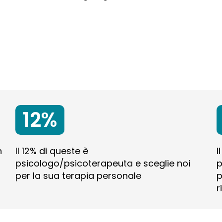
12%
n
Il 12% di queste è
I
psicologo/psicoterapeuta e sceglie noi
p
per la sua terapia personale
p
r