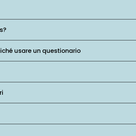
is?
ziché usare un questionario
ri